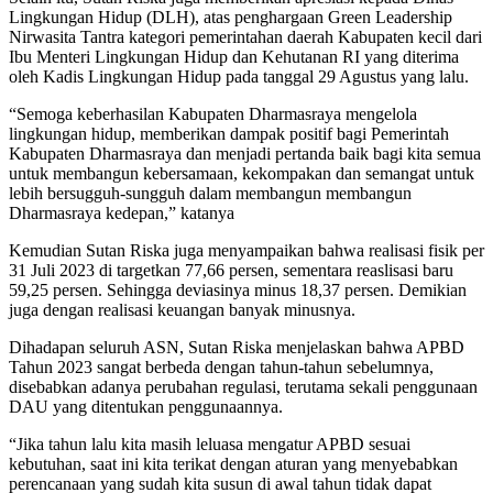
Lingkungan Hidup (DLH), atas penghargaan Green Leadership
Nirwasita Tantra kategori pemerintahan daerah Kabupaten kecil dari
Ibu Menteri Lingkungan Hidup dan Kehutanan RI yang diterima
oleh Kadis Lingkungan Hidup pada tanggal 29 Agustus yang lalu.
“Semoga keberhasilan Kabupaten Dharmasraya mengelola
lingkungan hidup, memberikan dampak positif bagi Pemerintah
Kabupaten Dharmasraya dan menjadi pertanda baik bagi kita semua
untuk membangun kebersamaan, kekompakan dan semangat untuk
lebih bersugguh-sungguh dalam membangun membangun
Dharmasraya kedepan,” katanya
Kemudian Sutan Riska juga menyampaikan bahwa realisasi fisik per
31 Juli 2023 di targetkan 77,66 persen, sementara reaslisasi baru
59,25 persen. Sehingga deviasinya minus 18,37 persen. Demikian
juga dengan realisasi keuangan banyak minusnya.
Dihadapan seluruh ASN, Sutan Riska menjelaskan bahwa APBD
Tahun 2023 sangat berbeda dengan tahun-tahun sebelumnya,
disebabkan adanya perubahan regulasi, terutama sekali penggunaan
DAU yang ditentukan penggunaannya.
“Jika tahun lalu kita masih leluasa mengatur APBD sesuai
kebutuhan, saat ini kita terikat dengan aturan yang menyebabkan
perencanaan yang sudah kita susun di awal tahun tidak dapat