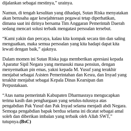
dijalankan sebagai mestinya,” urainya.
Namun, di tengah kesulitan yang dihadapi, Sutan Riska menyatakan
akan berusaha agar kesejahteraan pegawai tetap diperhatikan,
dimana saat ini dirinya bersama Tim Anggaran Pemerintah Daerah
sedang mencari solusi terbaik mengatasi persoalan tersebut.
“Kami yakin dan percaya, kalau kita kompak secara tim dan saling
menguatkan, maka semua persoalan yang kita hadapi dapat kita
lewati dengan baik,” ajaknya.
Dalam momen ini Sutan Riska juga memberikan apresiasi kepada
Aparatur Sipil Negara yang memasuki masa pensiun, dengan
menyematkan pin emas, yakni kepada M. Yusuf yang terakhir
menjabat sebagai Asisten Pemerintahan dan Kesra, dan Irsyad yang
terakhir menjabat sebagai Kepala Dinas Kearsipan dan
Perpustakaan.
“Atas nama pemerintah Kabupaten Dharmasraya mengucapkan
terima kasih dan penghargaan yang setulus-tulusnya atas
pengabdian Pak Yusuf dan Pak Irsyad selama menjadi abdi Negara.
Semoga pengabdian bapak berdua selama ini dicatat sebagai amal
soleh dan diberikan imbalan yang terbaik oleh Allah SWT,”
tutupnya.
(BsC)