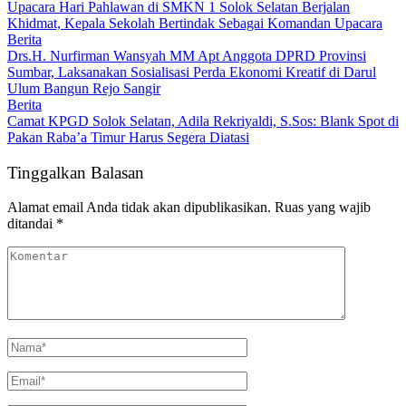
Upacara Hari Pahlawan di SMKN 1 Solok Selatan Berjalan
Khidmat, Kepala Sekolah Bertindak Sebagai Komandan Upacara
Berita
Drs.H. Nurfirman Wansyah MM Apt Anggota DPRD Provinsi
Sumbar, Laksanakan Sosialisasi Perda Ekonomi Kreatif di Darul
Ulum Bangun Rejo Sangir
Berita
Camat KPGD Solok Selatan, Adila Rekriyaldi, S.Sos: Blank Spot di
Pakan Raba’a Timur Harus Segera Diatasi
Tinggalkan Balasan
Alamat email Anda tidak akan dipublikasikan.
Ruas yang wajib
ditandai
*