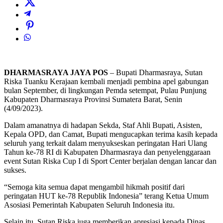
DHARMASRAYA JAYA POS
– Bupati Dharmasraya, Sutan
Riska Tuanku Kerajaan kembali menjadi pembina apel gabungan
bulan September, di lingkungan Pemda setempat, Pulau Punjung
Kabupaten Dharmasraya Provinsi Sumatera Barat, Senin
(4/09/2023).
Dalam amanatnya di hadapan Sekda, Staf Ahli Bupati, Asisten,
Kepala OPD, dan Camat, Bupati mengucapkan terima kasih kepada
seluruh yang terkait dalam menyukseskan peringatan Hari Ulang
Tahun ke-78 RI di Kabupaten Dharmasraya dan penyelenggaraan
event Sutan Riska Cup I di Sport Center berjalan dengan lancar dan
sukses.
“Semoga kita semua dapat mengambil hikmah positif dari
peringatan HUT ke-78 Republik Indonesia” terang Ketua Umum
Asosiasi Pemerintah Kabupaten Seluruh Indonesia itu.
Selain itu, Sutan Riska juga memberikan apresiasi kepada Dinas