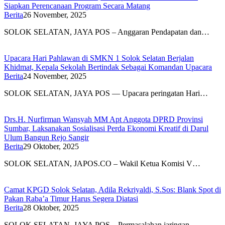
Siapkan Perencanaan Program Secara Matang
Berita
26 November, 2025
SOLOK SELATAN, JAYA POS – Anggaran Pendapatan dan…
Upacara Hari Pahlawan di SMKN 1 Solok Selatan Berjalan
Khidmat, Kepala Sekolah Bertindak Sebagai Komandan Upacara
Berita
24 November, 2025
SOLOK SELATAN, JAYA POS — Upacara peringatan Hari…
Drs.H. Nurfirman Wansyah MM Apt Anggota DPRD Provinsi
Sumbar, Laksanakan Sosialisasi Perda Ekonomi Kreatif di Darul
Ulum Bangun Rejo Sangir
Berita
29 Oktober, 2025
SOLOK SELATAN, JAPOS.CO – Wakil Ketua Komisi V…
Camat KPGD Solok Selatan, Adila Rekriyaldi, S.Sos: Blank Spot di
Pakan Raba’a Timur Harus Segera Diatasi
Berita
28 Oktober, 2025
SOLOK SELATAN, JAYA POS – Permasalahan jaringan