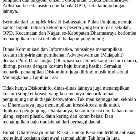
Adlisman beserta asisten dan kepala OPD, serta tamu udangan
lainnya.
Bermula dari komplek Masjid Babussalam Pulau Punjung menuju
kantor bupati, ratusan kelompok peserta yang terdiri dari sekolah,
OPD, Kecamatan dan Nagari se-Kabupaten Dharmasraya berlomba
menampilkan kreasi terbaik di hadapan pengunjung.
Dinas Komunikasi dan Informatika, minsalnya menampilkan
kostum iring-iringan pernikahan Adwayawarman (Majapahit)
dengan Putri Dara Jingga (Dharmasraa). Di belakang kostum utama,
diiringi peserta dengan kostum baju kurung basiba. Semakin
menarik, penampilan Diskominfo juga diiringi musik tradisional
Minangkabau, Tambua Tasa.
Tidak hanya Diskominfo, dinas-dinas lainnya juga menampilkan
kostum songket kreasi, yang kesemuanya menarik minat
pengunjung untuk diajak berswafoto. Tak mau ketinggalan, sekolah
se Dharmasraya juga menampilkan kreasi-kreasi unik untuk
dinikmati pengunjung. Diantaranya, kostum kreasi dari bahan daur
ulang, seperti plastik, daun kering dan koran bekas. Dan
menampilkan baju tradisional dari berbagai daerah.
Bupati Dharmasraya Sutan Riska Tuanku Kerajaan terlihat antusias
mengikuti kegiatan dari awal sampai akhir. Tak lupa Ia juga