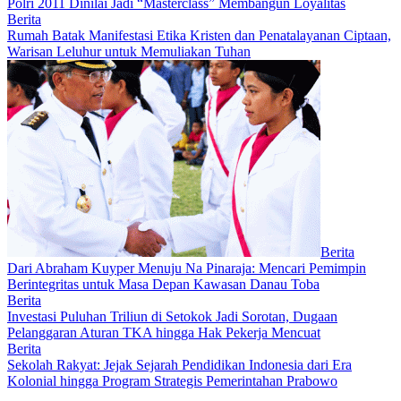
Polri 2011 Dinilai Jadi “Masterclass” Membangun Loyalitas
Berita
Rumah Batak Manifestasi Etika Kristen dan Penatalayanan Ciptaan,
Warisan Leluhur untuk Memuliakan Tuhan
Berita
Dari Abraham Kuyper Menuju Na Pinaraja: Mencari Pemimpin
Berintegritas untuk Masa Depan Kawasan Danau Toba
Berita
Investasi Puluhan Triliun di Setokok Jadi Sorotan, Dugaan
Pelanggaran Aturan TKA hingga Hak Pekerja Mencuat
Berita
Sekolah Rakyat: Jejak Sejarah Pendidikan Indonesia dari Era
Kolonial hingga Program Strategis Pemerintahan Prabowo