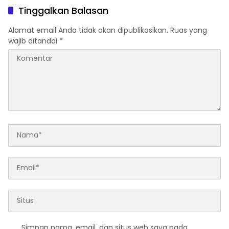
Perda Ekonomi Kreatif di
Diatasi
Tinggalkan Balasan
Darul Ulum Bangun Rejo
Sangir
Alamat email Anda tidak akan dipublikasikan.
Ruas yang
wajib ditandai
*
Simpan nama, email, dan situs web saya pada