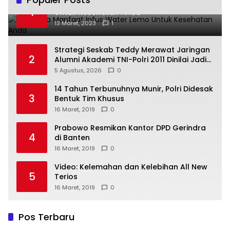
Beberapa Manfaat Infus Water Lemo
1
Untuk Kesehatan Anda
13 Maret, 2023
1
Strategi Seskab Teddy Merawat Jaringan
2
Alumni Akademi TNI-Polri 2011 Dinilai Jadi
“Masterclass” Membangun Loyalitas
5 Agustus, 2026
0
14 Tahun Terbunuhnya Munir, Polri Didesak
3
Bentuk Tim Khusus
16 Maret, 2019
0
Prabowo Resmikan Kantor DPD Gerindra
4
di Banten
16 Maret, 2019
0
Video: Kelemahan dan Kelebihan All New
5
Terios
16 Maret, 2019
0
Pos Terbaru