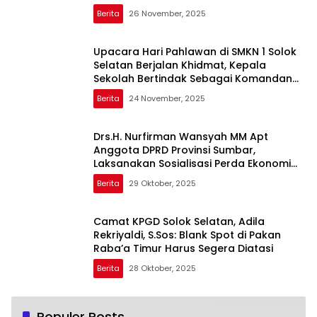
Berita
26 November, 2025
Upacara Hari Pahlawan di SMKN 1 Solok
Selatan Berjalan Khidmat, Kepala
Sekolah Bertindak Sebagai Komandan
Upacara
Berita
24 November, 2025
Drs.H. Nurfirman Wansyah MM Apt
Anggota DPRD Provinsi Sumbar,
Laksanakan Sosialisasi Perda Ekonomi
Kreatif di Darul Ulum Bangun Rejo Sangir
Berita
29 Oktober, 2025
Camat KPGD Solok Selatan, Adila
Rekriyaldi, S.Sos: Blank Spot di Pakan
Raba’a Timur Harus Segera Diatasi
Berita
28 Oktober, 2025
Populer Posts