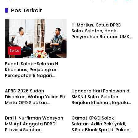
Pos Terkait
Berita
H. Martius, Ketua DPRD
Solok Selatan, Hadiri
Penyerahan Bantuan UMKM
Pemerintah Kabupaten
Solok Selatan
Berita
Bupati Solok -Selatan H.
Khairunas, Perjuangkan
Percepatan 8 Nagari
Berita
Berita
Persiapan Di Definitifkan
APBD 2026 Sudah
Upacara Hari Pahlawan di
Disahkan, Wabup Yulian Efi
SMKN 1 Solok Selatan
Minta OPD Siapkan
Berjalan Khidmat, Kepala
Berita
Berita
Perencanaan Program
Sekolah Bertindak Sebagai
Secara Matang
Komandan Upacara
Drs.H. Nurfirman Wansyah
Camat KPGD Solok
MM Apt Anggota DPRD
Selatan, Adila Rekriyaldi,
Provinsi Sumbar,
S.Sos: Blank Spot di Pakan
Laksanakan Sosialisasi
Raba’a Timur Harus Segera