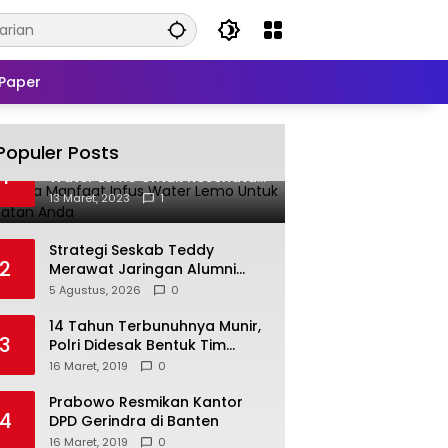
Paper
Populer Posts
Beberapa Manfaat Infus
1
Water Lemo Untuk Kesehatan
Anda
13 Maret, 2023
1
Strategi Seskab Teddy
2
Merawat Jaringan Alumni
Akademi TNI-Polri 2011 Dinilai
5 Agustus, 2026
0
Jadi “Masterclass”
Membangun Loyalitas
14 Tahun Terbunuhnya Munir,
3
Polri Didesak Bentuk Tim
Khusus
16 Maret, 2019
0
Prabowo Resmikan Kantor
4
DPD Gerindra di Banten
16 Maret, 2019
0