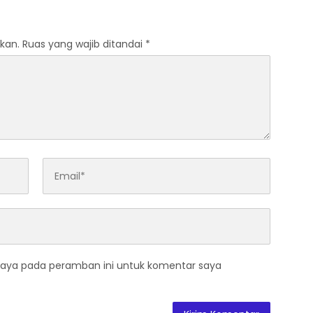
 di Darul Ulum Bangun
ngir
kan.
Ruas yang wajib ditandai
*
saya pada peramban ini untuk komentar saya