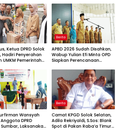
Berita
ius, Ketua DPRD Solok
APBD 2026 Sudah Disahkan,
, Hadiri Penyerahan
Wabup Yulian Efi Minta OPD
n UMKM Pemerintah
Siapkan Perencanaan
ten Solok Selatan
Program Secara Matang
Berita
Nurfirman Wansyah
Camat KPGD Solok Selatan,
 Anggota DPRD
Adila Rekriyaldi, S.Sos: Blank
i Sumbar, Laksanakan
Spot di Pakan Raba’a Timur
sasi Perda Ekonomi
Harus Segera Diatasi