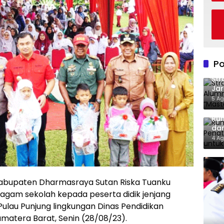
Po
Str
Jar
Din
5 Ag
Loy
Rum
dan
Lel
4 Ag
abupaten Dharmasraya Sutan Riska Tuanku
gam sekolah kepada peserta didik jenjang
Pulau Punjung lingkungan Dinas Pendidikan
matera Barat, Senin (28/08/23).