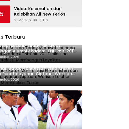
Video: Kelemahan dan
5
Kelebihan All New Terios
16 Maret, 2019
0
s Terbaru
ategi Seskab Teddy Merawat
ingan Alumni Akademi TNI-Polri 2011
ilai Jadi “Masterclass” Membangun
ustus, 2026
alitas
ah Batak Manifestasi Etika Kristen
 Penatalayanan Ciptaan, Warisan
uhur untuk Memuliakan Tuhan
ustus, 2026