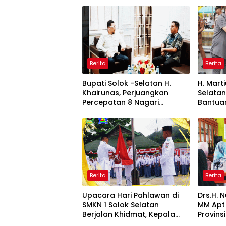
Berita
Berita
Bupati Solok -Selatan H.
H. Mart
Khairunas, Perjuangkan
Selatan
Percepatan 8 Nagari
Bantua
Persiapan Di Definitifkan
Kabupa
Berita
Berita
Upacara Hari Pahlawan di
Drs.H. 
SMKN 1 Solok Selatan
MM Apt
Berjalan Khidmat, Kepala
Provins
Sekolah Bertindak Sebagai
Sosiali