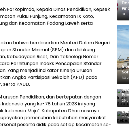
Dar
Pin
leh Forkopimda, Kepala Dinas Pendidikan, Kepsek
Ber
31 J
matan Pulau Punjung, Kecamatan IX Koto,
Ka
iung dan Kecamatan Padang Laweh serta
akan bahwa berdasarkan Menteri Dalam Negeri
apan Standar Minimal (SPM) dan didukung
an, Kebudayaan Riset, Dan Teknologi Nomor
ara Perhitungan Indeks Pencapaian Standar
Inv
n. Yang menjadi indikator Kinerja Urusan
Sor
kan Angka Partisipasi Sekolah (APD) pada
TKA
30 J
, serta PAUD.
Sek
Pen
urusan Pendidikan, dan bertepatan dengan
hin
29 J
Indonesia yang ke-78 tahun 2023 ini yang
Pe
Ula
k Indonesia Maju”. Kabupaten Dharmasraya
Ke
engupayakan pemenuhan kebutuhan masyarakat
27 J
ersonal peserta didik pada setiap kecamatan se-