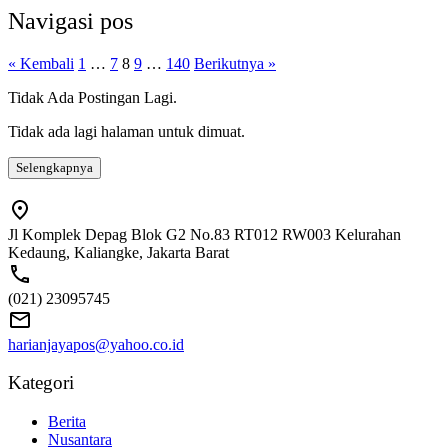
Navigasi pos
« Kembali
1
…
7
8
9
…
140
Berikutnya »
Tidak Ada Postingan Lagi.
Tidak ada lagi halaman untuk dimuat.
Selengkapnya
Jl Komplek Depag Blok G2 No.83 RT012 RW003 Kelurahan
Kedaung, Kaliangke, Jakarta Barat
(021) 23095745
harianjayapos@yahoo.co.id
Kategori
Berita
Nusantara