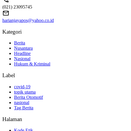
(021) 23095745
harianjayapos@yahoo.co.id
Kategori
Berita
Nusantara
Headline
Nasional
Hukum & Kriminal
Label
covid-19
topik utama
Berita Otomotif
nasional
Tag Berita
Halaman
Kode Etik