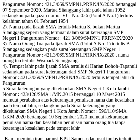
Pangururan Nomor : 421.3/069/SMPN1.PRRN/IX/2020 bertanggal
07 September 2020, Martua Sitanggang lahir pada tahun 1952
sedangkan pada ijazah nomor VCi No. 026 (Point A No.1) tertulis
kelahiran tahun 01 Februari 1954
2). Nama pada ijazah SMA tertulis Martua S. bukan Martua
Sitanggang seperti yang termuat dalam surat keterangan SMP
Negeri 1 Pangururan Nomor : 421.3/069/SMPN1.PRRN/IX/2020
3). Nama Orang Tua pada Ijazah SMA (Point A No. 1) tertulis B.
Sitanggang sedangkan pada surat keterangan SMP Negeri 1
Pangururan Nomor : 421.3/069/SMPN1.PRRN/IX/2020 , nama
orang tua tertulis Wismark Sitanggang.
4). Tempat lahir pada Ijazah SMA tertulis di Harian Bohoh-Tapanuli
sedangkan pada surat keterangan dari SMP Negeri 1 Pangururan
Nomor : 421.3/069/SMPN1.PRRN/IX/2020 tertulis tempat lahir di
Pangururan.
5 Surat keterangan yang dikeluarkan SMA Negeri 1 Kota Jambi
Nomor : 423/128/SMA 1/MN.2015 bertanggal 10 Maret 2015
memuat perubahan atas kekurangan penulisan nama dan kesalahan
pada tempat lahir, sedangkan pada Surat keterangan yang
dikeluarkan SMA Negeri 1 Kota Jambi Nomor : 596/110/SMA
1/KM.2020 bertanggal 10 September 2020 memuat kekurangan
penulisan nama dan kesalahan penulisan nama orang tua tanpa
keterangan kesalahan pada tempat lahir.
“Kami meminta transparansi KPU Samosir dan usut tuntas terkait