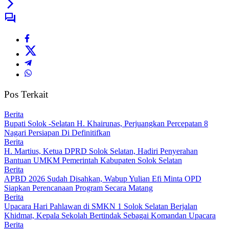
Pos Terkait
Berita
Bupati Solok -Selatan H. Khairunas, Perjuangkan Percepatan 8
Nagari Persiapan Di Definitifkan
Berita
H. Martius, Ketua DPRD Solok Selatan, Hadiri Penyerahan
Bantuan UMKM Pemerintah Kabupaten Solok Selatan
Berita
APBD 2026 Sudah Disahkan, Wabup Yulian Efi Minta OPD
Siapkan Perencanaan Program Secara Matang
Berita
Upacara Hari Pahlawan di SMKN 1 Solok Selatan Berjalan
Khidmat, Kepala Sekolah Bertindak Sebagai Komandan Upacara
Berita