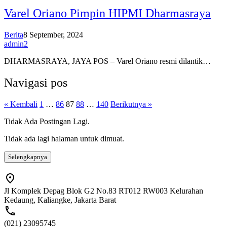
Varel Oriano Pimpin HIPMI Dharmasraya
Berita
8 September, 2024
admin2
DHARMASRAYA, JAYA POS – Varel Oriano resmi dilantik…
Navigasi pos
« Kembali
1
…
86
87
88
…
140
Berikutnya »
Tidak Ada Postingan Lagi.
Tidak ada lagi halaman untuk dimuat.
Selengkapnya
Jl Komplek Depag Blok G2 No.83 RT012 RW003 Kelurahan
Kedaung, Kaliangke, Jakarta Barat
(021) 23095745