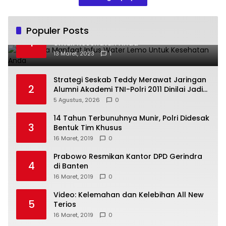
Populer Posts
Beberapa Manfaat Infus Water Lemo
1
Untuk Kesehatan Anda
13 Maret, 2023
1
Strategi Seskab Teddy Merawat Jaringan
2
Alumni Akademi TNI-Polri 2011 Dinilai Jadi
“Masterclass” Membangun Loyalitas
5 Agustus, 2026
0
14 Tahun Terbunuhnya Munir, Polri Didesak
3
Bentuk Tim Khusus
16 Maret, 2019
0
Prabowo Resmikan Kantor DPD Gerindra
4
di Banten
16 Maret, 2019
0
Video: Kelemahan dan Kelebihan All New
5
Terios
16 Maret, 2019
0