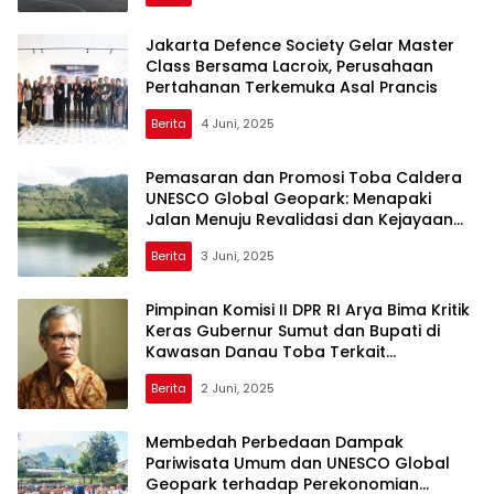
Jakarta Defence Society Gelar Master
Class Bersama Lacroix, Perusahaan
Pertahanan Terkemuka Asal Prancis
Berita
4 Juni, 2025
Pemasaran dan Promosi Toba Caldera
UNESCO Global Geopark: Menapaki
Jalan Menuju Revalidasi dan Kejayaan
Geowisata Berkelanjutan
Berita
3 Juni, 2025
Pimpinan Komisi II DPR RI Arya Bima Kritik
Keras Gubernur Sumut dan Bupati di
Kawasan Danau Toba Terkait
Peringatan UNESCO atas Geopark
Berita
2 Juni, 2025
Kaldera Toba
Membedah Perbedaan Dampak
Pariwisata Umum dan UNESCO Global
Geopark terhadap Perekonomian