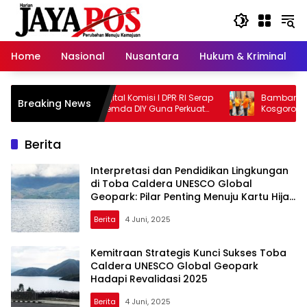
Langsung
ke
konten
Home
Nasional
Nusantara
Hukum & Kriminal
Panja Ruang Digital Komisi I DPR RI Serap
Bambang Patijay
Breaking News
Masukan dari Pemda DIY Guna Perkuat
Kosgoro 1957 Pro
Kebijakan
Berita
Interpretasi dan Pendidikan Lingkungan
di Toba Caldera UNESCO Global
Geopark: Pilar Penting Menuju Kartu Hijau
UNESCO
Berita
4 Juni, 2025
Kemitraan Strategis Kunci Sukses Toba
Caldera UNESCO Global Geopark
Hadapi Revalidasi 2025
Berita
4 Juni, 2025