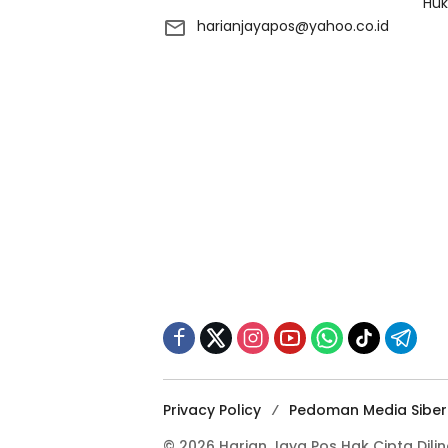
Huk
harianjayapos@yahoo.co.id
Privacy Policy
Pedoman Media Siber
© 2026 Harian Jaya Pos Hak Cipta Di