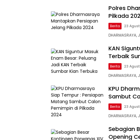
Polres Dha
Pilkada 20
Berita
23 Agust
DHARMASRAYA, J
KAN Sigunt
Terbaik Su
Berita
23 Agust
DHARMASRAYA, JA
KPU Dharma
Sambut Cal
Berita
23 Agust
DHARMASRAYA, J
Sebagian B
Opening C