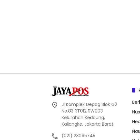
Ber
Jl Komplek Depag Blok G2
No.83 RT012 RW003
Nus
Kelurahan Kedaung,
Hea
Kaliangke, Jakarta Barat
Nas
(021) 23095745