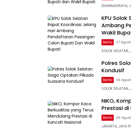
DHARMASRAYA, J
KPU Solok 
Ambang Pe
Wakil Bupa
Berita
27 Agust
SOLOK SELATAN,
Polres Sol
Kondusif
Berita
26 Agust
SOLOK SELATAN, J
NIKO, Komp
Prestasi d
Berita
26 Agust
JAKARTA, JAYA P