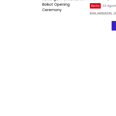
Berita
22 Agust
BANJARMASIN, J