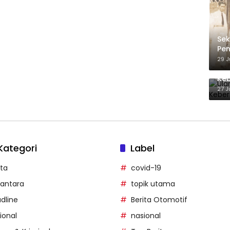
Sek
Pen
hin
29 J
Pe
Ula
Ke
27 J
Kategori
Label
ita
covid-19
antara
topik utama
dline
Berita Otomotif
ional
nasional