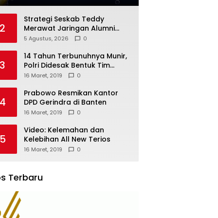
Strategi Seskab Teddy
2
Merawat Jaringan Alumni
Akademi TNI-Polri 2011 Dinilai
5 Agustus, 2026
0
Jadi “Masterclass”
Membangun Loyalitas
14 Tahun Terbunuhnya Munir,
3
Polri Didesak Bentuk Tim
Khusus
16 Maret, 2019
0
Prabowo Resmikan Kantor
4
DPD Gerindra di Banten
16 Maret, 2019
0
Video: Kelemahan dan
5
Kelebihan All New Terios
16 Maret, 2019
0
s Terbaru