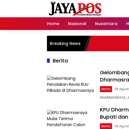
Langsung
ke
konten
Home
Nasional
Nusantara
H
Breaking News
Berita
Gelombang 
Dharmasr
Berita
28 Agust
DHARMASRAYA, J
KPU Dharma
Bupati dan
Berita
28 Agust