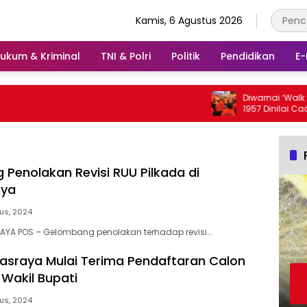
Kamis, 6 Agustus 2026
ukum & Kriminal
TNI & Polri
Politik
Pendidikan
E-
Diwarnai ‘Walk Out’, M
1957 Dinilai Cacat Hu
Penolakan Revisi RUU Pilkada di
aya
us, 2024
AYA POS – Gelombang penolakan terhadap revisi…
sraya Mulai Terima Pendaftaran Calon
 Wakil Bupati
us, 2024