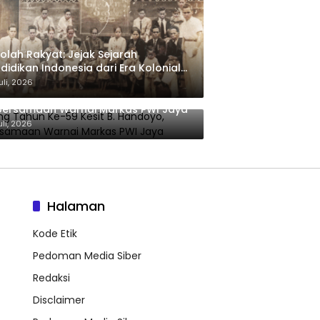
olah Rakyat: Jejak Sejarah
didikan Indonesia dari Era Kolonial
gga Program Strategis
uli, 2026
merintahan Prabowo
ng Tahun Ke-59 Kesit B. Handoyo,
bersamaan Warnai Markas PWI Jaya
uli, 2026
Halaman
Kode Etik
Pedoman Media Siber
Redaksi
Disclaimer