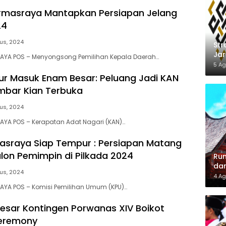
rmasraya Mantapkan Persiapan Jelang
24
us, 2024
Str
Jar
AYA POS – Menyongsong Pemilihan Kepala Daerah…
Din
5 Ag
Loy
ur Masuk Enam Besar: Peluang Jadi KAN
mbar Kian Terbuka
us, 2024
YA POS – Kerapatan Adat Nagari (KAN)…
sraya Siap Tempur : Persiapan Matang
on Pemimpin di Pilkada 2024
Rum
dan
us, 2024
Lel
4 Ag
AYA POS – Komisi Pemilihan Umum (KPU)…
esar Kontingen Porwanas XIV Boikot
eremony