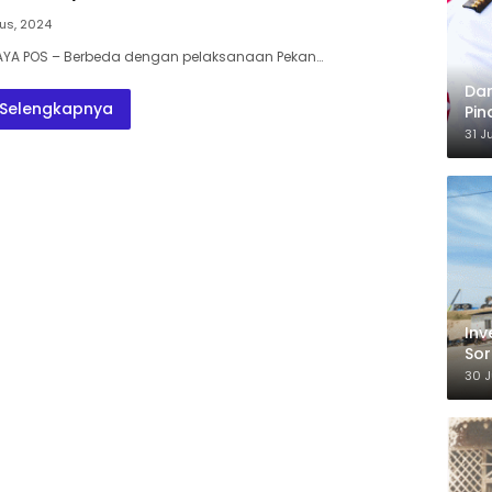
us, 2024
AYA POS – Berbeda dengan pelaksanaan Pekan…
Dar
Selengkapnya
Pin
Ber
31 J
Ka
Inv
Sor
TKA
30 J