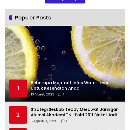
Populer Posts
Beberapa Manfaat Infus Water Lemo
1
Untuk Kesehatan Anda
13 Maret, 2023
1
Strategi Seskab Teddy Merawat Jaringan
2
Alumni Akademi TNI-Polri 2011 Dinilai Jadi
“Masterclass” Membangun Loyalitas
5 Agustus, 2026
0