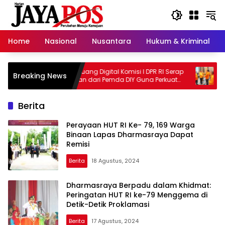
Langsung
ke
konten
Home
Nasional
Nusantara
Hukum & Kriminal
Panja Ruang Digital Komisi I DPR RI Serap
Bambang P
Breaking News
Masukan dari Pemda DIY Guna Perkuat
Kosgoro 19
Kebijakan
Berita
Perayaan HUT RI Ke- 79, 169 Warga
Binaan Lapas Dharmasraya Dapat
Remisi
Berita
18 Agustus, 2024
Dharmasraya Berpadu dalam Khidmat:
Peringatan HUT RI ke-79 Menggema di
Detik-Detik Proklamasi
Berita
17 Agustus, 2024