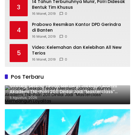
14 Tahun Terbunuhnya Munir, Polri Didesak
3
Bentuk Tim Khusus
16 Maret, 2019
0
Prabowo Resmikan Kantor DPD Gerindra
4
di Banten
16 Maret, 2019
0
Video: Kelemahan dan Kelebihan All New
5
Terios
16 Maret, 2019
0
Pos Terbaru
Strategi Seskab Teddy Merawat Jaringan Alumni
Akademi TNI-Polri 2011 Dinilai Jadi “Masterclass”
Membangun Loyalitas
5 Agustus, 2026