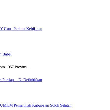
IY Guna Perkuat Kebijakan
n Babel
o 1957 Provinsi…
i Persiapan Di Definitifkan
an UMKM Pemerintah Kabupaten Solok Selatan