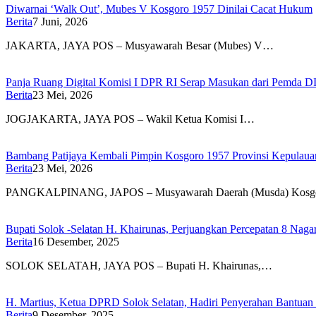
Diwarnai ‘Walk Out’, Mubes V Kosgoro 1957 Dinilai Cacat Hukum
Berita
7 Juni, 2026
JAKARTA, JAYA POS – Musyawarah Besar (Mubes) V…
Panja Ruang Digital Komisi I DPR RI Serap Masukan dari Pemda D
Berita
23 Mei, 2026
JOGJAKARTA, JAYA POS – Wakil Ketua Komisi I…
Bambang Patijaya Kembali Pimpin Kosgoro 1957 Provinsi Kepulaua
Berita
23 Mei, 2026
PANGKALPINANG, JAPOS – Musyawarah Daerah (Musda) Kosgor
Bupati Solok -Selatan H. Khairunas, Perjuangkan Percepatan 8 Nagar
Berita
16 Desember, 2025
SOLOK SELATAH, JAYA POS – Bupati H. Khairunas,…
H. Martius, Ketua DPRD Solok Selatan, Hadiri Penyerahan Bantu
Berita
9 Desember, 2025