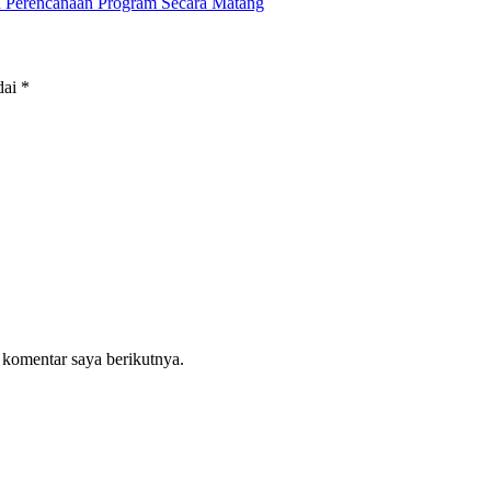
 Perencanaan Program Secara Matang
dai
*
 komentar saya berikutnya.