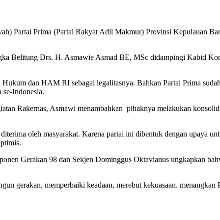
Partai Prima (Partai Rakyat Adil Makmur) Provinsi Kepulauan Bangka 
ngka Belitung Drs. H. Asmawie Asmad BE, MSc didampingi Kabid Kom
rian Hukum dan HAM RI sebagai legalitasnya. Bahkan Partai Prima sud
 se-Indonesia.
tan Rakernas, Asmawi menambahkan pihaknya melakukan konsolida
n diterima oleh masyarakat. Karena partai ini dibentuk dengan upaya 
ptimis.
ponen Gerakan 98 dan Sekjen Dominggus Oktavianus ungkapkan bahwa 
angun gerakan, memperbaiki keadaan, merebut kekuasaan. menangkan Pa