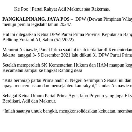
Ke Poo : Partai Rakyat Adil Makmur saa Rakernas.
PANGKALPINANG, JAYA POS
– DPW (Dewan Pimpinan Wilayah) 
menuju pemilu legislatif tahun 2024.\
Hal ini ditegaskan Ketua DPW Partai Prima Provinsi Kepulauan Ba
Belitung Yustami AI, Sabtu (5/2/2022).
Menurut Asmawie, Partai Prima saat ini telah terdaftar di Kemente
Jakarta tanggal 3- 5 Desember 2021 lalu diikuti 31 DPW Partai Prima
Setelah memperoleh SK Kementerian Hukum dan HAM maupun kegia
Kecamatan sampai ke tingkat Ranting desa
“Kita berharap partai Prima hadir di Negeri Serumpun Sebalai ini da
upaya mencerdaskan dan mensejahterakan rakyat,” tandas Asmawie o
Sebagai Ketua Umum Partai Prima Agus Jabo Priyono yang juga Eks
Berdikari, Adil dan Makmur.
“Inilah saatnya untuk bangkit, mengkonsolidasikan kekuatan, memb